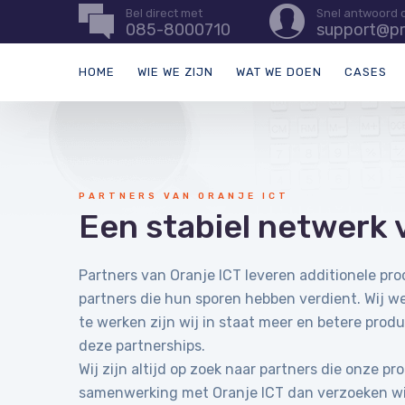
Bel direct met
Snel antwoord 
085-8000710
support@pr
HOME
WIE WE ZIJN
WAT WE DOEN
CASES
PARTNERS VAN ORANJE ICT
Een stabiel netwerk 
Partners van Oranje ICT leveren additionele pr
partners die hun sporen hebben verdient. Wij 
te werken zijn wij in staat meer en betere produ
deze partnerships.
Wij zijn altijd op zoek naar partners die onze 
samenwerking met Oranje ICT dan verzoeken wij 