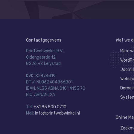
Contactgegevens
Wat we d
Printwebwinkel B.V.
Maatwe
Oldengaerde 12
WordPr
8226 RZ Lelystad
Joomla
KVK: 82474419
Websh
BTW: NL862484856B01
Domein
IBAN: NL35 ABNA 0101 4153 70
BIC: ABNANL2A
System
Tel:
+31 85 800 0710
Mail:
info@printwebwinkel.nl
Online Ma
Zoekma