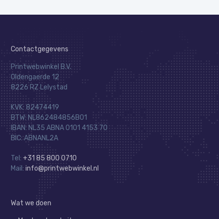
Contactgegevens
Printwebwinkel B.V.
Oldengaerde 12
8226 RZ Lelystad
KVK: 82474419
BTW: NL862484856B01
IBAN: NL35 ABNA 0101 4153 70
BIC: ABNANL2A
Tel:
+31 85 800 0710
Mail:
info@printwebwinkel.nl
Wat we doen