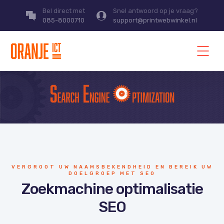
Bel direct met
Snel antwoord op je vraag?
085-8000710
support@printwebwinkel.nl
VERGROOT UW NAAMSBEKENDHEID EN BEREIK UW
DOELGROEP MET SEO
Zoekmachine optimalisatie
SEO