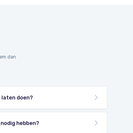
eem dan
l laten doen?
k nodig hebben?