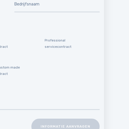
Professional
tract
servicecontract
 custom made
tract