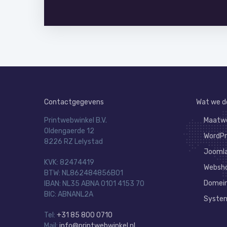
Contactgegevens
Wat we d
Printwebwinkel B.V.
Maatwe
Oldengaerde 12
WordPr
8226 RZ Lelystad
Joomla
KVK: 82474419
Websh
BTW: NL862484856B01
Domein
IBAN: NL35 ABNA 0101 4153 70
BIC: ABNANL2A
System
Tel:
+31 85 800 0710
Mail:
info@printwebwinkel.nl