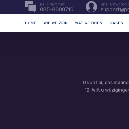
Bel direct met
Snel antwoord 
085-8000710
support@pr
HOME
WIE WE ZIJN
WAT WE DOEN
CASES
U kunt bij ons maande
12. Wilt u wijziging