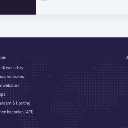
oen
O
rk websites
ess websites
! websites
ops
naam & Hosting
en koppelen (API)