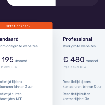
MEEST GEKOZEN
andaard
Professional
r middelgrote websites.
Voor grote websites.
 195
€ 480
/maand
/maand
s is excl. BTW
Prijs is excl. BTW
ctietijd tijdens
Reactietijd tijdens
tooruren: binnen 3 uur
kantooruren: binnen 3 uur
ctietijd buiten
Reactietijd buiten
toortijden: NEE
kantoortijden: JA