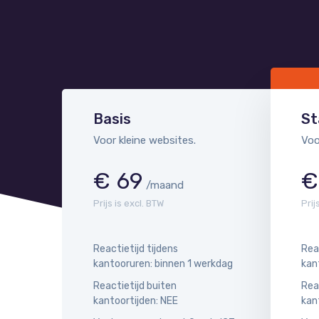
Basis
St
Voor kleine websites.
Voo
€ 69
€
/maand
Prijs is excl. BTW
Prij
Reactietijd tijdens
Rea
kantooruren: binnen 1 werkdag
kan
Reactietijd buiten
Rea
kantoortijden: NEE
kan