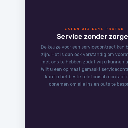
LATEN WIJ EENS PRATEN
Service zonder zorg
De keuze voor een servicecontract kan b
zijn. Het is dan ook verstandig om voor
met ons te hebben zodat wij u kunnen a
Wilt u een op maat gemaakt servicecont
kunt u het beste telefonisch contact
opnemen om alle ins en outs te besp