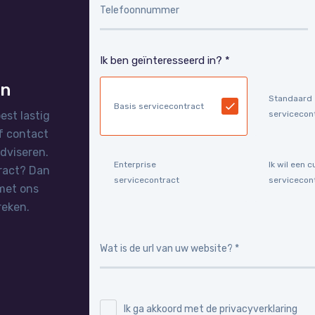
Ik ben geïnteresseerd in? *
en
Standaard
Basis servicecontract
est lastig
servicecon
af contact
dviseren.
Enterprise
Ik wil een
ract? Dan
servicecontract
servicecon
 met ons
reken.
Ik ga akkoord met de privacyverklaring