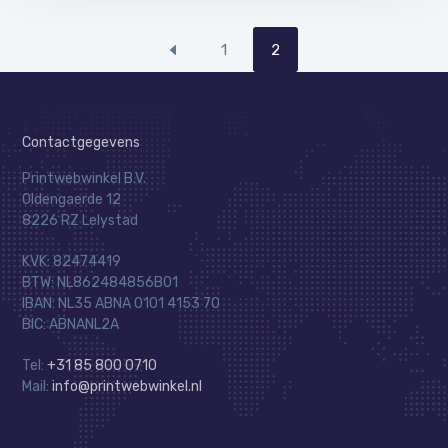
1
2
Contactgegevens
Printwebwinkel B.V.
Oldengaerde 12
8226 RZ Lelystad
KVK: 82474419
BTW: NL862484856B01
IBAN: NL35 ABNA 0101 4153 70
BIC: ABNANL2A
Tel:
+31 85 800 0710
Mail:
info@printwebwinkel.nl