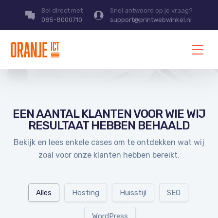
Bel direct met
Snel antwoord op je vraag?
085-8000710
support@printwebwinkel.nl
EEN AANTAL KLANTEN VOOR WIE WIJ
RESULTAAT HEBBEN BEHAALD
Bekijk en lees enkele cases om te ontdekken wat wij
zoal voor onze klanten hebben bereikt.
Alles
Hosting
Huisstijl
SEO
WordPress