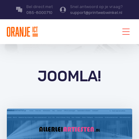
Bel direct met
Snel antwoord op je vraag?
085-8000710
support@printwebwinkel.nl
JOOMLA!