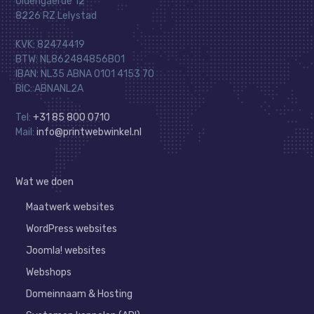
Oldengaerde 12
8226 RZ Lelystad
KVK: 82474419
BTW: NL862484856B01
IBAN: NL35 ABNA 0101 4153 70
BIC: ABNANL2A
Tel:
+31 85 800 0710
Mail:
info@printwebwinkel.nl
Wat we doen
Maatwerk websites
WordPress websites
Joomla! websites
Webshops
Domeinnaam & Hosting